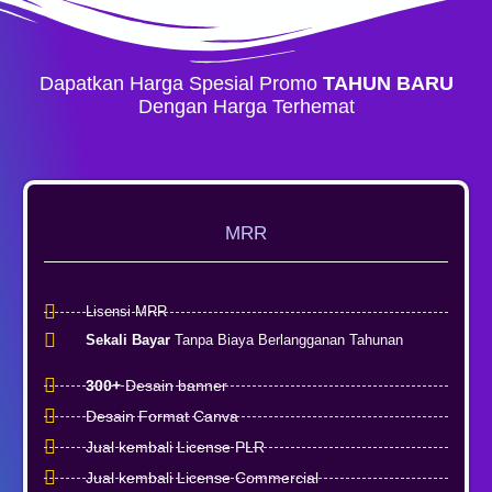
Dapatkan Harga Spesial Promo
TAHUN BARU
Dengan Harga Terhemat
MRR
Lisensi MRR
Sekali Bayar
Tanpa Biaya Berlangganan Tahunan
300+
Desain banner
Desain Format Canva
Jual kembali License PLR
Jual kembali License Commercial