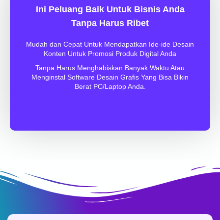
Ini Peluang Baik Untuk Bisnis Anda
Tanpa Harus Ribet
Mudah dan Cepat Untuk Mendapatkan Ide-ide Desain
Konten Untuk Promosi Produk Digital Anda
Tanpa Harus Menghabiskan Banyak Waktu Atau
Menginstal Software Desain Grafis Yang Bisa Bikin
Berat PC/Laptop Anda.