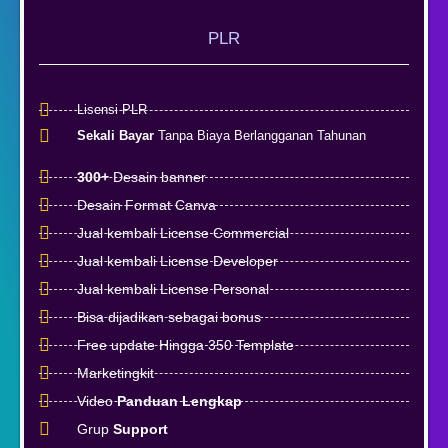
PLR
Lisensi PLR
Sekali Bayar
Tanpa Biaya Berlangganan Tahunan
300+
Desain banner
Desain Format Canva
Jual kembali License Commercial
Jual kembali License Developer
Jual kembali License Personal
Bisa dijadikan sebagai bonus
Free update Hingga 350 Template
Marketingkit
Video
Panduan Lengkap
Grup
Support