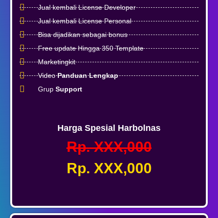
Jual kembali License Developer
Jual kembali License Personal
Bisa dijadikan sebagai bonus
Free update Hingga 350 Template
Marketingkit
Video
Panduan Lengkap
Grup
Support
Harga Spesial Harbolnas
Rp. XXX,000
Rp. XXX,000