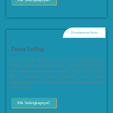
Fundamental Bsnis
Dewa Selling
Online Course bersama Dewa Eka Prayoga (Dewa
Selling) yang menyajikan banyak sekali mindset-mindset
dan strategi-strategi bisnis penting. Mulai dari mindset
bisnis, marketing, selling, copywriting, bahkan ilmu
kehidupan kang Dewa dalam mencapai kesuksesannya di
usia 26 tahun.
Klik Selengkapnya