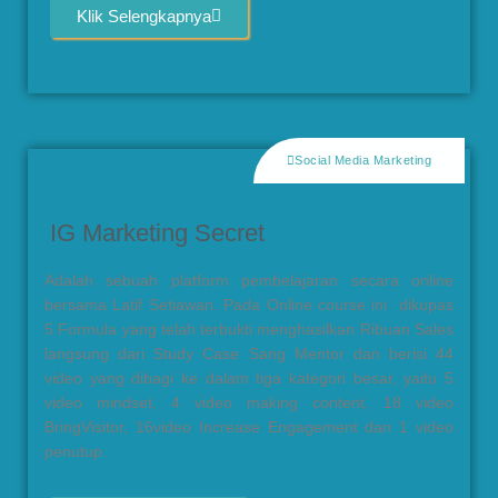
Klik Selengkapnya
Social Media Marketing
IG Marketing Secret
Adalah sebuah platform pembelajaran secara online
bersama Latif Setiawan. Pada Online course ini
dikupas
5 Formula yang telah terbukti menghasilkan Ribuan Sales
langsung dari Study Case Sang Mentor dan
berisi 44
video yang dibagi ke dalam tiga kategori besar, yaitu 5
video mindset, 4 video making content, 18 video
BringVisitor, 16video Increase Engagement dan 1 video
penutup.