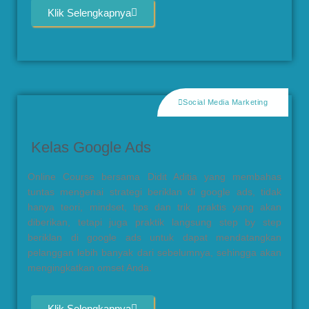
Klik Selengkapnya
Social Media Marketing
Kelas Google Ads
Online Course bersama Didit Aditia yang membahas
tuntas mengenai strategi beriklan di google ads, tidak
hanya teori, mindset, tips dan trik praktis yang akan
diberikan, tetapi juga praktik langsung step by step
beriklan di google ads untuk dapat mendatangkan
pelanggan lebih banyak dari sebelumnya, sehingga akan
mengingkatkan omset Anda.
Klik Selengkapnya