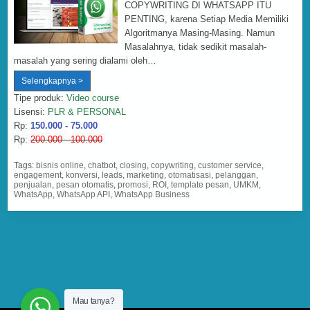
COPYWRITING DI WHATSAPP ITU
PENTING, karena Setiap Media Memiliki
Algoritmanya Masing-Masing. Namun
Masalahnya, tidak sedikit masalah-
masalah yang sering dialami oleh…
Copywriting
Selengkapnya >
WhatsApp
Tipe produk:
Video course
Lisensi:
PLR & PERSONAL
Rp:
150.000 - 75.000
Rp:
200.000 - 100.000
Tags:
bisnis online
,
chatbot
,
closing
,
copywriting
,
customer service
,
engagement
,
konversi
,
leads
,
marketing
,
otomatisasi
,
pelanggan
,
penjualan
,
pesan otomatis
,
promosi
,
ROI
,
template pesan
,
UMKM
,
WhatsApp
,
WhatsApp API
,
WhatsApp Business
Mau tanya?