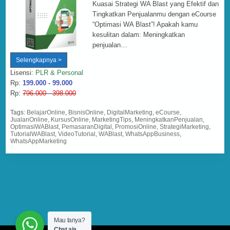
Kuasai Strategi WA Blast yang Efektif dan
Tingkatkan Penjualanmu dengan eCourse
“Optimasi WA Blast”! Apakah kamu
kesulitan dalam: Meningkatkan
penjualan…
Optimasi
Selengkapnya >
WA
Blast
Lisensi:
PLR & Personal
Rp:
199.000 - 99.000
Rp:
796.000 - 398.000
Tags:
BelajarOnline
,
BisnisOnline
,
DigitalMarketing
,
eCourse
,
JualanOnline
,
KursusOnline
,
MarketingTips
,
MeningkatkanPenjualan
,
OptimasiWABlast
,
PemasaranDigital
,
PromosiOnline
,
StrategiMarketing
,
TutorialWABlast
,
VideoTutorial
,
WABlast
,
WhatsAppBusiness
,
WhatsAppMarketing
Mau tanya?
Chat aja