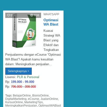
WHATSAPP
0
638
Optimasi
WA Blast
Kuasai
Strategi WA
Blast yang
Efektif dan
Tingkatkan
Penjualanmu dengan eCourse “Optimasi
WA Blast”! Apakah kamu kesulitan
dalam: Meningkatkan penjualan…
Optimasi
Selengkapnya >
WA
Blast
Lisensi:
PLR & Personal
Rp:
199.000 - 99.000
Rp:
796.000 - 398.000
Tags:
BelajarOnline
,
BisnisOnline
,
DigitalMarketing
,
eCourse
,
JualanOnline
,
KursusOnline
,
MarketingTips
,
MeningkatkanPenjualan
,
OptimasiWABlast