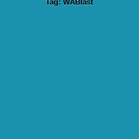
Tag:
WABlast