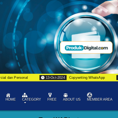
 dan Personal
13-Oct-2024
Copywriting WhatsApp
1
HOME
CATEGORY
FREE
ABOUT US
MEMBER AREA